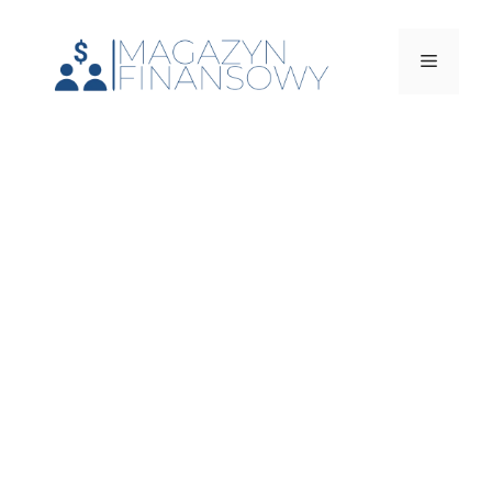
Przejdź
do
Menu
treści