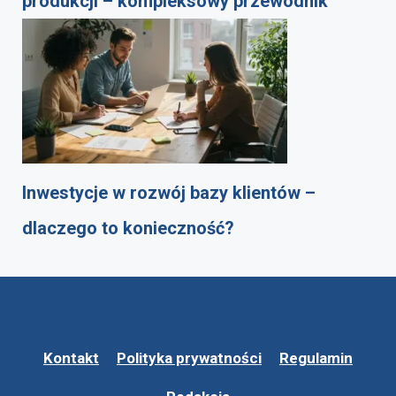
produkcji – kompleksowy przewodnik
Inwestycje w rozwój bazy klientów –
dlaczego to konieczność?
Kontakt
Polityka prywatności
Regulamin