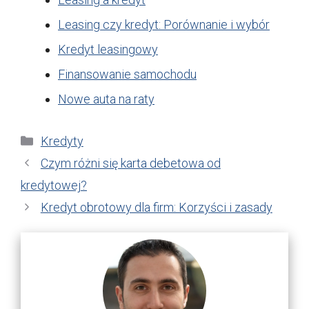
Leasing czy kredyt: Porównanie i wybór
Kredyt leasingowy
Finansowanie samochodu
Nowe auta na raty
Kategorie
Kredyty
Czym różni się karta debetowa od
kredytowej?
Kredyt obrotowy dla firm: Korzyści i zasady