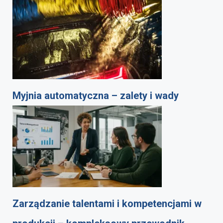
Myjnia automatyczna – zalety i wady
Zarządzanie talentami i kompetencjami w