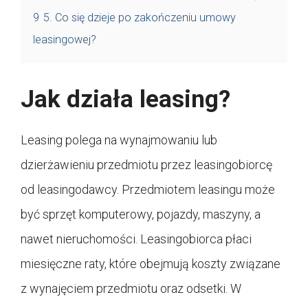
9
5. Co się dzieje po zakończeniu umowy
leasingowej?
Jak działa leasing?
Leasing polega na wynajmowaniu lub
dzierżawieniu przedmiotu przez leasingobiorcę
od leasingodawcy. Przedmiotem leasingu może
być sprzęt komputerowy, pojazdy, maszyny, a
nawet nieruchomości. Leasingobiorca płaci
miesięczne raty, które obejmują koszty związane
z wynajęciem przedmiotu oraz odsetki. W