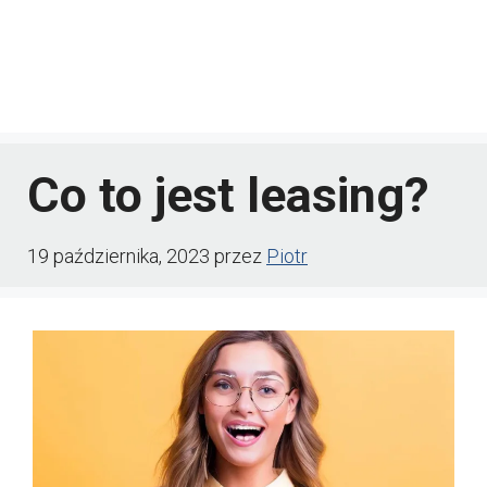
Co to jest leasing?
19 października, 2023
przez
Piotr