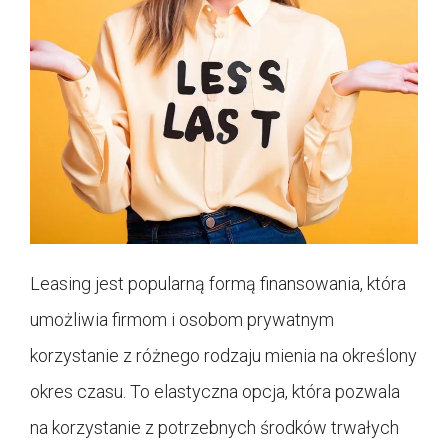
Leasing jest popularną formą finansowania, która
umożliwia firmom i osobom prywatnym
korzystanie z różnego rodzaju mienia na określony
okres czasu. To elastyczna opcja, która pozwala
na korzystanie z potrzebnych środków trwałych