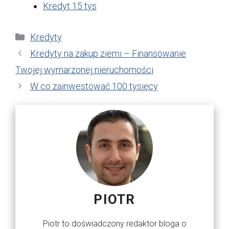
Kredyt 15 tys
Kategorie
Kredyty
Kredyty na zakup ziemi – Finansowanie
Twojej wymarzonej nieruchomości
W co zainwestować 100 tysięcy
PIOTR
Piotr to doświadczony redaktor bloga o