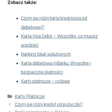
Zobacz także:
Czym się różni karta kredytowa od
debetowej?
Karta Visa Debit – Wszystko, co musisz
wiedzieć
Ranking lokat walutowych
Karta debetowa mBanku: Wygodne i
bezpieczne płatności
Karty płatnicze – rodzaje
Kategorie
Karty Płatnicze
Czym się różni kredyt od pożyczki?