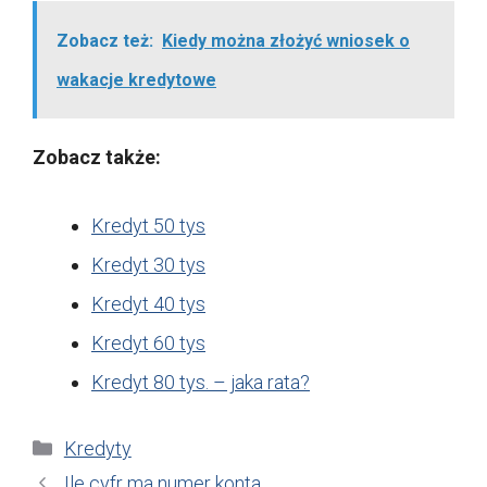
Zobacz też:
Kiedy można złożyć wniosek o
wakacje kredytowe
Zobacz także:
Kredyt 50 tys
Kredyt 30 tys
Kredyt 40 tys
Kredyt 60 tys
Kredyt 80 tys. – jaka rata?
Kategorie
Kredyty
Ile cyfr ma numer konta