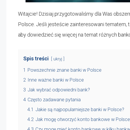
Witajcie! Dzisiaj przygotowaliśmy dla Was obsze
Polsce. Jeśli jesteście zainteresowani tematem, 
aby dowiedzieć się więcej na temat różnych bank
Spis treści
ukryj
1
Powszechnie znane banki w Polsce
2
Inne ważne banki w Polsce
3
Jak wybrać odpowiedni bank?
4
Często zadawane pytania
4.1
Jakie są najpopularniejsze banki w Polsce?
4.2
Jak mogę otworzyć konto bankowe w Polsce
4.3
Czy mogę mieć konto bankowe w kilku banka