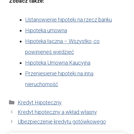
Zobacz także:
Ustanowienie hipoteki na rzecz banku
Hipoteka umowna
Hipoteka łączna – Wszystko, co
powinieneś wiedzieć
Hipoteka Umowna Kaucyjna
Przeniesienie hipoteki na inną
nieruchomość
Kategorie
Kredyt Hipoteczny
Kredyt hipoteczny a wkład własny
Ubezpieczenie kredytu gotówkowego