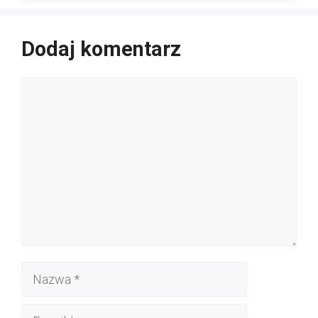
Dodaj komentarz
Komentarz
Nazwa
E-