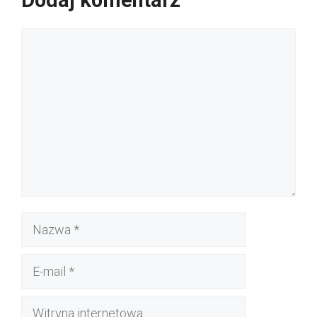
Dodaj komentarz
Komentarz
Nazwa
E-
mail
Witryna